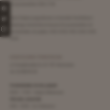
Dni powszednie: 8:00, 17:30
Msze Święte pogrzebowe w Kościele Parafialnym
Świętego Karola Boromeusza Dni powszednie od
poniedziałku do piątku: 9:00, 10:00, 11:00, 12:00, 13:00,
14:00
KANCELARIA PARAFIALNA
ul. Powązkowska 14, 01-797 Warszawa
tel. 22 838 55 25
Poniedziałek, środa, piątek
16:00 - 17:00 - Księża Wikariusze
Wtorek, czwartek
9:30 - 10:30 - ks. Proboszcz