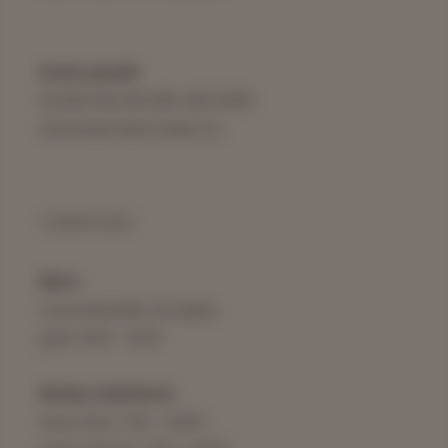
Konto parafii
52 1500 1012 1210 1016 4163 0000
Santander Bank Polska S.A.
CMENTARZ
Biuro:
od poniedziałku do piątku
godz. 8:00 – 15:00
Bramy cmentarza:
sezon letni 7:00 – 20:00